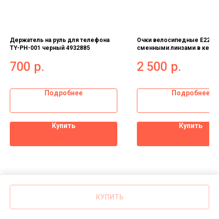
Держатель на руль для телефона
Очки велосипедные E22 со
TY-PH-001 черный 4932885
сменными линзами в кейсе
красный 9275144
700
р.
2 500
р.
Подробнее
Подробнее
Купить
Купить
КУПИТЬ