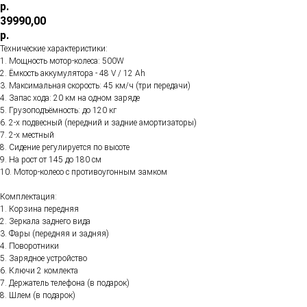
р.
39990,00
р.
Технические характеристики:
1. Мощность мотор-колеса: 500W
2. Ёмкость аккумулятора - 48 V / 12 Ah
3. Максимальная скорость: 45 км/ч (три передачи)
4. Запас хода: 20 км на одном заряде
5. Грузоподъёмность: до 120 кг
6. 2-х подвесный (передний и задние амортизаторы)
7. 2-х местный
8. Сидение регулируется по высоте
9. На рост от 145 до 180 см
10. Мотор-колесо с противоугонным замком
Комплектация:
1. Корзина передняя
2. Зеркала заднего вида
3. Фары (передняя и задняя)
4. Поворотники
5. Зарядное устройство
6. Ключи 2 комлекта
7. Держатель телефона (в подарок)
8. Шлем (в подарок)