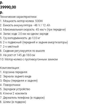
р.
39990,00
р.
Технические характеристики:
1. Мощность мотор-колеса: 500W
2. Ёмкость аккумулятора - 48 V / 12 Ah
3. Максимальная скорость: 45 км/ч (три передачи)
4. Запас хода: 20 км на одном заряде
5. Грузоподъёмность: до 120 кг
6. 2-х подвесный (передний и задние амортизаторы)
7. 2-х местный
8. Сидение регулируется по высоте
9. На рост от 145 до 180 см
10. Мотор-колесо с противоугонным замком
Комплектация:
1. Корзина передняя
2. Зеркала заднего вида
3. Фары (передняя и задняя)
4. Поворотники
5. Зарядное устройство
6. Ключи 2 комлекта
7. Держатель телефона (в подарок)
8. Шлем (в подарок)