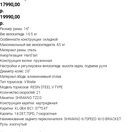
17990,00
р.
19990,00
р.
Размер рамы: 16"
Вес велосипеда: 16.5 кг
Особенности конструкции: складной
Максимальный вес велосипедиста: 85 кг
Материал рамы: сталь
Амортизация: Hard tail
Конструкция вилки: пружинная
Настройки и регулировки велосипеда: высота седла, подъема руля
Диаметр колес: 26"
Материал обода: алюминиевый сплав
Тип тормозов: V-Brake
Модель тормозов: RESIN STEEL V TYPE
Количество скоростей: 21
Манетки: SHIMANO TZ20
Конструкция каретки: картриджная
Каретки: KL-08A BC1.37"*24T
Кассеты: 14-28T,7SPD, 7-скоростная
Наименование заднего переключателя: SHIMANO 6-7SPEED W/0 BRACKET
Руль: изогнутый