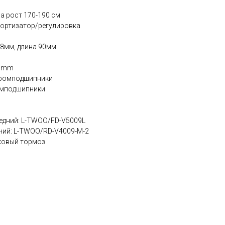
на рост 170-190 см
мортизатор/регулировка
.8мм, длина 90мм
70mm
промподшипники
омподшипники
едний: L-TWOO/FD-V5009L
ний: L-TWOO/RD-V4009-M-2
ковый тормоз