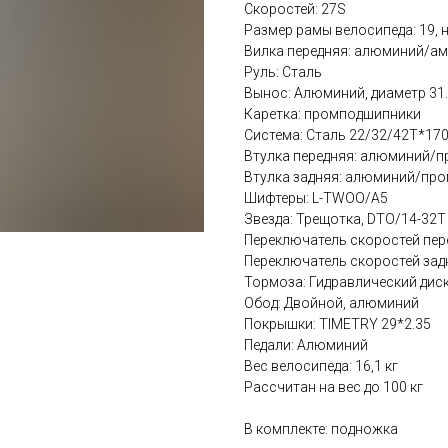
Скоростей: 27S
Размер рамы велосипеда: 19, 
Вилка передняя: алюминий/а
Руль: Сталь
Вынос: Алюминий, диаметр 31
Каретка: промподшипники
Система: Сталь 22/32/42T*1
Втулка передняя: алюминий/
Втулка задняя: алюминий/пр
Шифтеры: L-TWOO/A5
Звезда: Трещотка, DTO/14-32T
Переключатель скоростей пер
Переключатель скоростей зад
Тормоза: Гидравлический дис
Обод: Двойной, алюминий
Покрышки: TIMETRY 29*2.35
Педали: Алюминий
Вес велосипеда: 16,1 кг
Рассчитан на вес до 100 кг
В комплекте: подножка