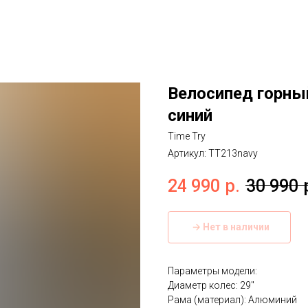
Велосипед горный
синий
Time Try
Артикул:
TT213navy
24 990
р.
30 990
Нет в наличии
Параметры модели:
Диаметр колес: 29''
Рама (материал): Алюминий