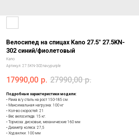
Велосипед на спицах Kano 27.5'' 27.5KN-
302 синий/фиолетовый
Kano
Артикул:
27.5KN-302navypurple
17990,00
р.
27990,00
р.
Подробные характеристики модели:
• Рама в/у сталь на рост 150-185 см.
• Максимальная нагрузка: 100 кг
• Кол-во скоростей: 21
• Вес велосипеда: 15 кг.
• Тормоза: дисковые, механические 160 мм
• Диаметр колеса: 27,5
• Ход вилки: 100 мм