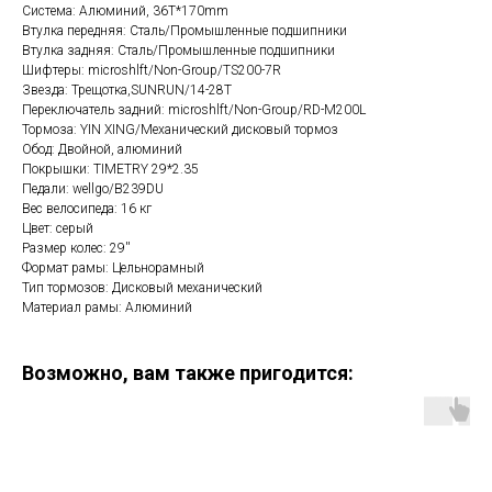
Система: Алюминий, 36T*170mm
Втулка передняя: Сталь/Промышленные подшипники
Втулка задняя: Сталь/Промышленные подшипники
Шифтеры: microshlft/Non-Group/TS200-7R
Звезда: Трещотка,SUNRUN/14-28T
Переключатель задний: microshlft/Non-Group/RD-M200L
Тормоза: YIN XING/Механический дисковый тормоз
Обод: Двойной, алюминий
Покрышки: TIMETRY 29*2.35
Педали: wellgo/B239DU
Вес велосипеда: 16 кг
Цвет: серый
Размер колес: 29''
Формат рамы: Цельнорамный
Тип тормозов: Дисковый механический
Материал рамы: Алюминий
Возможно, вам также пригодится: