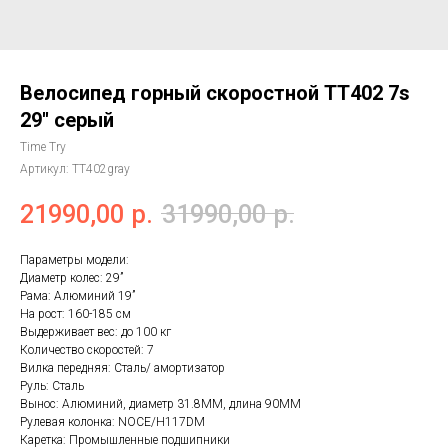
Велосипед горный скоростной ТТ402 7s
29'' серый
Time Try
Артикул:
TT402gray
21990,00
р.
31990,00
р.
Параметры модели:
Диаметр колес: 29’’
Рама: Алюминий 19’’
На рост: 160-185 см
Выдерживает вес: до 100 кг
Количество скоростей: 7
Вилка передняя: Сталь/ амортизатор
Руль: Сталь
Вынос: Алюминий, диаметр 31.8MM, длина 90MM
Рулевая колонка: NOCE/H117DM
Каретка: Промышленные подшипники