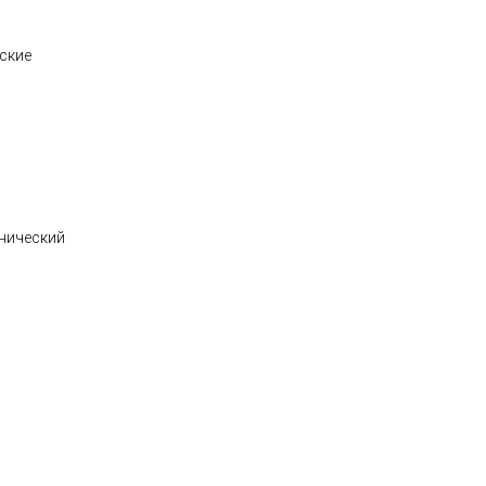
ские
нический