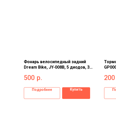
Фонарь велосипедный задний
Торм
Dream Bike, JY-008B, 5 диодов, 3
GP000
режима 2885458
500
р.
200
Купить
Подробнее
П