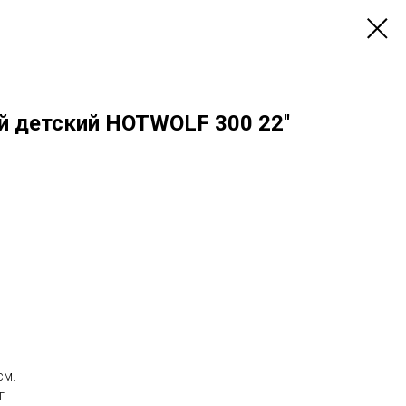
й детский HOTWOLF 300 22''
см.
г