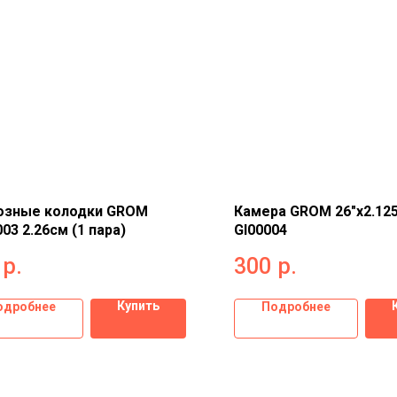
озные колодки GROM
Камера GROM 26"x2.125
03 2.26см (1 пара)
GI00004
р.
300
р.
Купить
одробнее
Подробнее