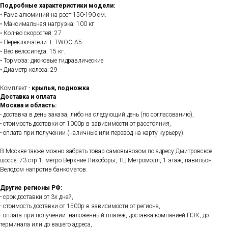
Подробные характеристики модели:
• Рама алюминий на рост 150-190 см.
• Максимальная нагрузка: 100 кг
• Кол-во скоростей: 27
• Переключатели: L-TWOO A5
• Вес велосипеда: 15 кг.
• Тормоза: дисковые гидравлические
• Диаметр колеса: 29
Комплект -
крылья, подножка
Доставка и оплата
Москва и область:
- доставка в день заказа, либо на следующий день (по согласованию),
- стоимость доставки от 1000р в зависимости от расстояния,
- оплата при получении (наличные или перевод на карту курьеру).
В Москве также можно забрать товар самовывозом по адресу Дмитровское
шоссе, 73 стр 1, метро Верхние Лихоборы, ТЦ Метромолл, 1 этаж, павильон
Велодом напротив банкоматов.
Другие регионы РФ:
- срок доставки от 3х дней,
- стоимость доставки от 1500р в зависимости от региона,
- оплата при получении: наложенный платеж, доставка компанией ПЭК, до
терминала или до вашего адреса,