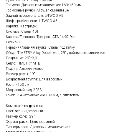
Тормоза: Дисковые механические 160/160 мм
Тормозные ручки: Alloy, алюминиевые
Задний переключатель: L-TWOO A5
Шифтеры/Манетки: L-TWOO A5
Каретка: Картридж
Система: Сталь, 40T
Кассета/Трещотка: Трещотка ATA 14-32 9ск.
Цепь: 9S
Передняя/задняя втулка: Сталь, под гайку
Обода: TIMETRY Alloy Double wall, 29" двойные алюминиевые
Покрышки: 29"*3,0
Седло: TIMETRY MTB
Педали: Алюминиевые
Размер рамы: 19"
Возрастная группа: Для взрослых
Рост: > 150 см
Модельный ряд: 2023
Грипсы: Анатомические 130 мм, с гипстопом
Комплект -
подножка
Цвет: черный/красный
Размер колес: 29''
Формат рамы: Цельнорамный
Тип тормозов: Дисковый механический