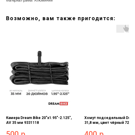
Материал рамы: Алюминий
Возможно, вам также пригодится:
Камера Dream Bike 20"x1.95"-2.125",
Хомут подседельный Drea
AV 35 мм 9331118
31,8 мм, цвет чёрный 7258
500
р.
400
р.