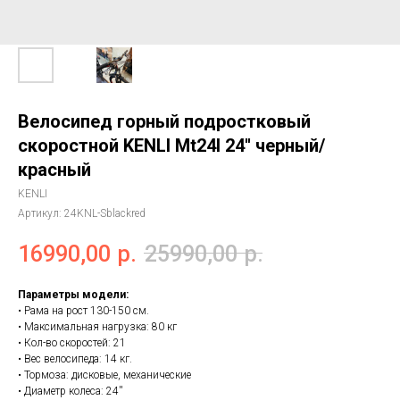
Велосипед горный подростковый
скоростной KENLI Mt24l 24'' черный/
красный
KENLI
Артикул:
24KNL-Sblackred
16990,00
р.
25990,00
р.
Параметры модели:
• Рама на рост 130-150 см.
• Максимальная нагрузка: 80 кг
• Кол-во скоростей: 21
• Вес велосипеда: 14 кг.
• Тормоза: дисковые, механические
• Диаметр колеса: 24''