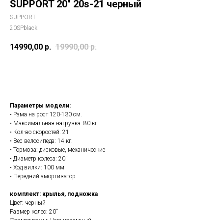
SUPPORT 20'' 20s-21 черный
SUPPORT
20SPblack
14990,00
р.
19990,00
р.
Купить
Параметры модели:
• Рама на рост 120-130 см.
• Максимальная нагрузка: 80 кг
• Кол-во скоростей: 21
• Вес велосипеда: 14 кг.
• Тормоза: дисковые, механические
• Диаметр колеса: 20''
• Ход вилки: 100 мм
• Передний амортизатор
комплект: крылья, подножка
Цвет: черный
Размер колес: 20''