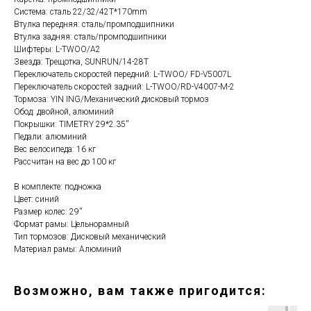
Система: сталь 22/32/42T*170mm
Втулка передняя: сталь/промподшипники
Втулка задняя: сталь/промподшипники
Шифтеры: L-TWOO/A2
Звезда: Трещотка, SUNRUN/14-28T
Переключатель скоростей передний: L-TWOO/ FD-V5007L
Переключатель скоростей задний: L-TWOO/RD-V4007-M-2
Тормоза: YIN ING/Механический дисковый тормоз
Обод: двойной, алюминий
Покрышки: TIMETRY 29*2.35''
Педали: алюминий
Вес велосипеда: 16 кг
Рассчитан на вес до 100 кг
В комплекте: подножка
Цвет: синий
Размер колес: 29''
Формат рамы: Цельнорамный
Тип тормозов: Дисковый механический
Материал рамы: Алюминий
Возможно, вам также пригодится: