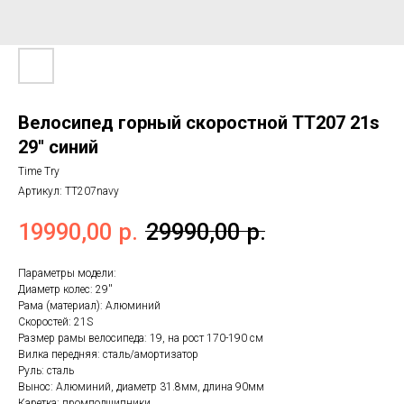
Велосипед горный скоростной ТТ207 21s
29'' синий
Time Try
Артикул:
TT207navy
19990,00
р.
29990,00
р.
Параметры модели:
Диаметр колес: 29''
Рама (материал): Алюминий
Скоростей: 21S
Размер рамы велосипеда: 19, на рост 170-190 см
Вилка передняя: сталь/амортизатор
Руль: сталь
Вынос: Алюминий, диаметр 31.8мм, длина 90мм
Каретка: промподшипники