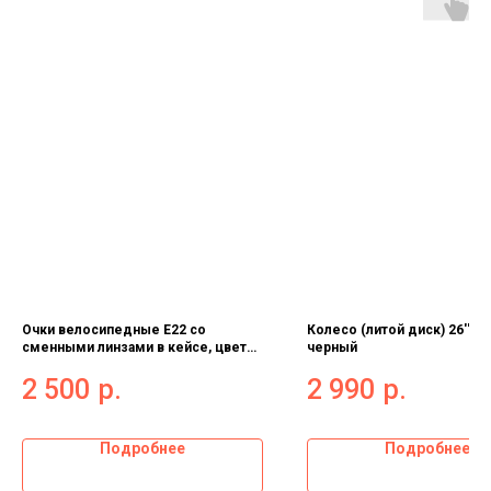
Очки велосипедные E22 со
Колесо (литой диск) 26'' 
сменными линзами в кейсе, цвет
черный
синий 9275145
2 500
р.
2 990
р.
Подробнее
Подробнее