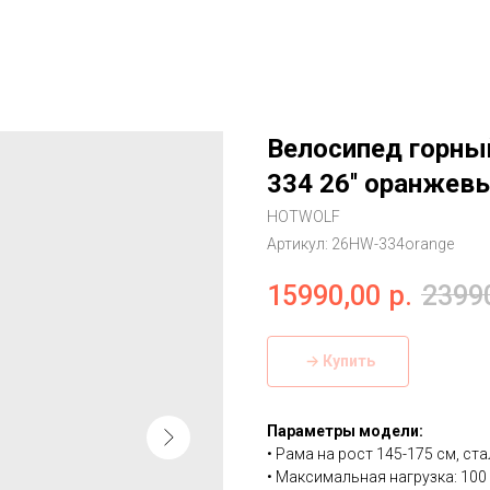
Велосипед горн
334 26'' оранжев
HOTWOLF
Артикул:
26HW-334orange
15990,00
р.
2399
Купить
Параметры модели:
• Рама на рост 145-175 см, ст
• Максимальная нагрузка: 100 