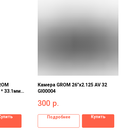
ROM
Камера GROM 26"x2.125 AV 32
 * 33.1мм
GI00004
300
р.
Купить
Купить
Подробнее