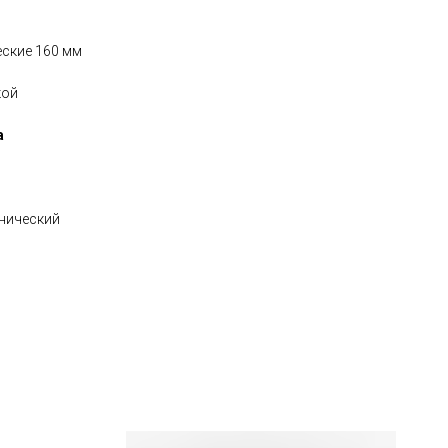
еские 160 мм
кой
а
нический