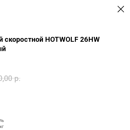
ый скоростной HOTWOLF 26HW
ый
0,00
р.
аль
кг