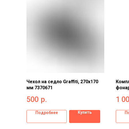
Чехол на седло Graffiti, 270x170
Комп
мм 7370671
фонар
289T 
500
р.
1 0
Купить
Подробнее
П