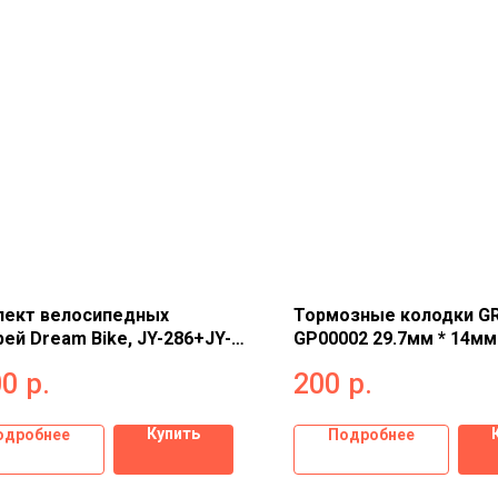
лект велосипедных
Тормозные колодки G
ей Dream Bike, JY-286+JY-
GP00002 29.7мм * 14мм
7305382
(1 пара)
00
р.
200
р.
Купить
одробнее
Подробнее