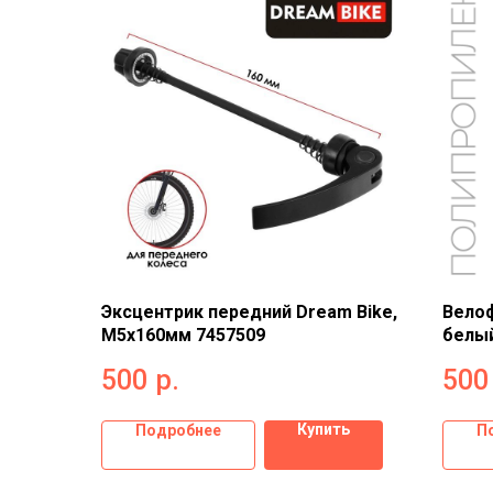
Эксцентрик передний Dream Bike,
Велоф
M5x160мм 7457509
белый
500
р.
500
Купить
Подробнее
П