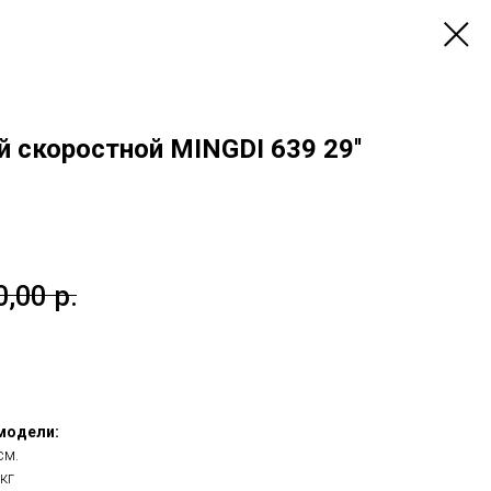
 скоростной MINGDI 639 29''
0,00
р.
модели:
см.
кг