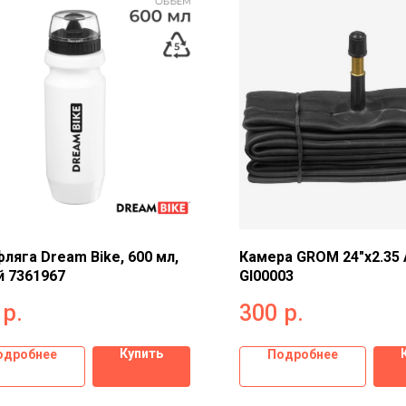
ляга Dream Bike, 600 мл,
Камера GROM 24"x2.35 
 7361967
GI00003
р.
300
р.
Купить
одробнее
Подробнее