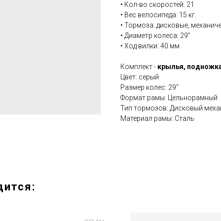
• Кол-во скоростей: 21
• Вес велосипеда: 15 кг.
• Тормоза: дисковые, механич
• Диаметр колеса: 29''
• Ход вилки: 40 мм
Комплект -
крылья, подножк
Цвет: серый
Размер колес: 29''
Формат рамы: Цельнорамный
Тип тормозов: Дисковый меха
Материал рамы: Сталь
дится: