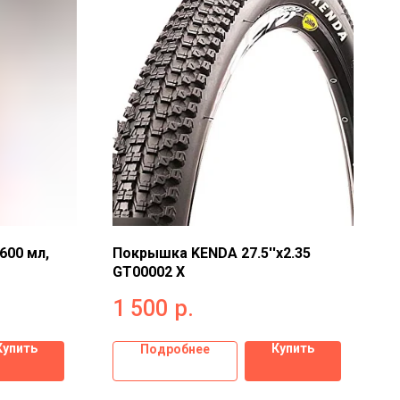
600 мл,
Покрышка KENDA 27.5''х2.35
GT00002 X
1 500
р.
Купить
Купить
Подробнее