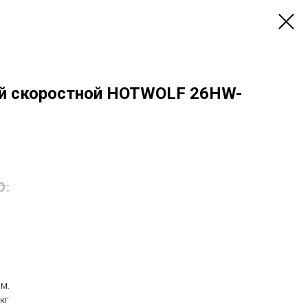
й скоростной HOTWOLF 26HW-
р.
см.
кг