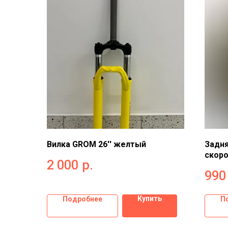
Вилка GROM 26'' желтый
Задня
скор
2 000
р.
990
Купить
Подробнее
П