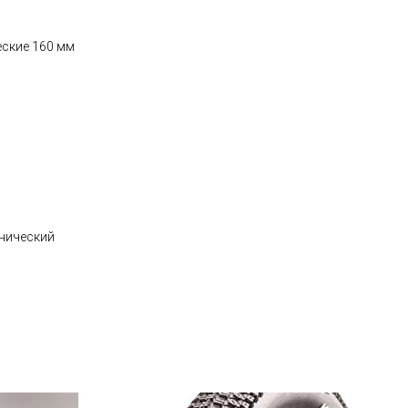
еские 160 мм
нический