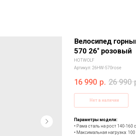
Велосипед горны
570 26'' розовый
HOTWOLF
Артикул:
26HW-570rose
16 990
р.
26 990
Нет в наличии
Параметры модели:
• Рама сталь на рост 140-160 
• Максимальная нагрузка: 100 