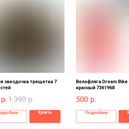
я звездочка трещетка 7
Велофляга Dream Bike 
остей
красный 7361968
р.
1 390
р.
500
р.
Купить
одробнее
Подробнее