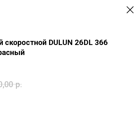
й скоростной DULUN 26DL 366
красный
0,00
р.