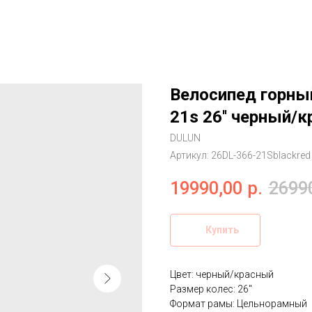
Велосипед горны
21s 26'' черный/
DULUN
Артикул:
26DL-366-21Sblackred
19990,00
р.
2699
Купить
Цвет: черный/красный
Размер колес: 26''
Формат рамы: Цельнорамный