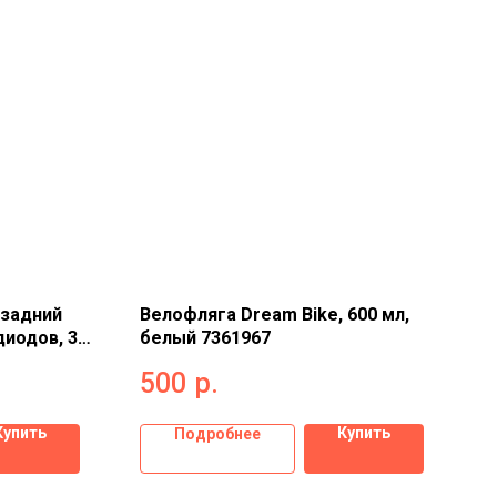
 задний
Велофляга Dream Bike, 600 мл,
диодов, 3
белый 7361967
500
р.
Купить
Купить
Подробнее