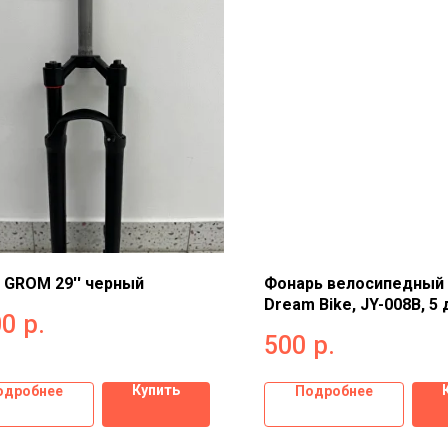
 GROM 29'' черный
Фонарь велосипедный
Dream Bike, JY-008B, 5 
00
р.
режима 2885458
500
р.
Купить
одробнее
Подробнее