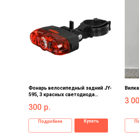
Фонарь велосипедный задний JY-
Вилка
595, 3 красных светодиода
3 0
5308331
300
р.
Купить
Подробнее
П