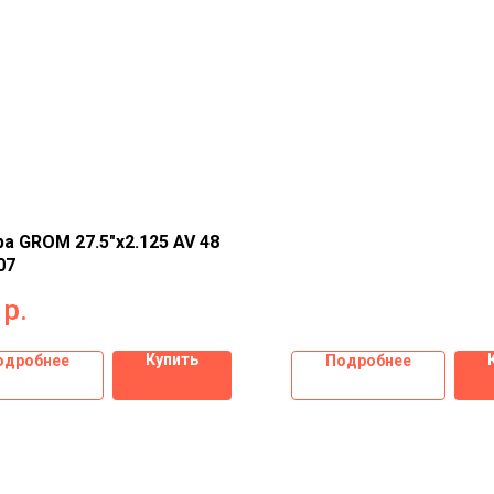
а GROM 27.5"x2.125 AV 48
07
р.
Купить
одробнее
Подробнее