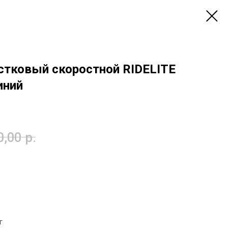
стковый скоростной RIDELITE
иний
0,00
р.
г