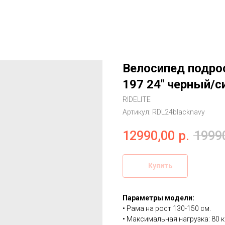
Велосипед подро
197 24'' черный/с
RIDELITE
Артикул:
RDL24blacknavy
12990,00
р.
1999
Купить
Параметры модели:
• Рама на рост 130-150 см.
• Максимальная нагрузка: 80 к