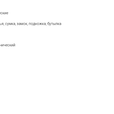
еские
ья, сумка, замок, подножка, бутылка
нический