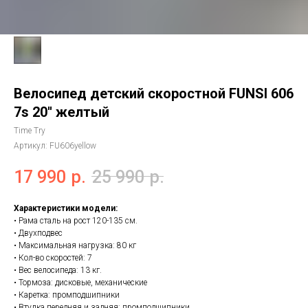
Велосипед детский скоростной FUNSI 606
7s 20'' желтый
Time Try
Артикул:
FU606yellow
17 990
р.
25 990
р.
Характеристики модели:
• Рама сталь на рост 120-135 см.
• Двухподвес
• Максимальная нагрузка: 80 кг
• Кол-во скоростей: 7
• Вес велосипеда: 13 кг.
• Тормоза: дисковые, механические
• Каретка: промподшипники
• Втулка передняя и задняя: промподшипники