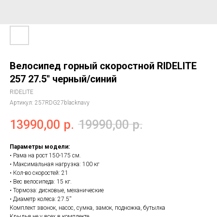
Велосипед горный скоростной RIDELITE
257 27.5'' черный/синий
RIDELITE
Артикул:
257RDG27blacknavy
13990,00
р.
19990,00
р.
Параметры модели:
• Рама на рост 150-175 см.
• Максимальная нагрузка: 100 кг
• Кол-во скоростей: 21
• Вес велосипеда: 15 кг.
• Тормоза: дисковые, механические
• Диаметр колеса: 27.5''
Комплект звонок, насос, сумка, замок, подножка, бутылка
Крылья не у всех в комплекте