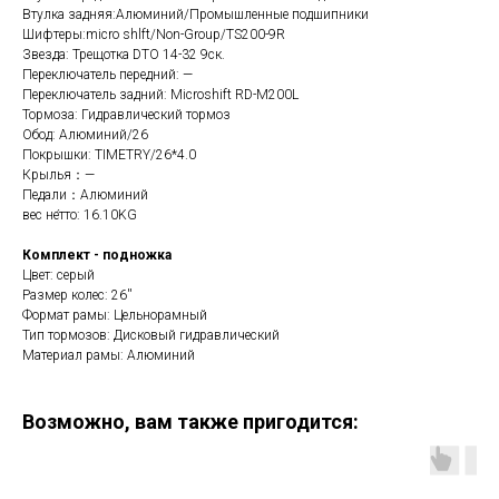
Втулка задняя:Алюминий/Промышленные подшипники
Шифтеры:micro shlft/Non-Group/TS200-9R
Звезда: Трещотка DTO 14-32 9ск.
Переключатель передний: —
Переключатель задний: Microshift RD-M200L
Тормоза: Гидравлический тормоз
Обод: Алюминий/26
Покрышки: TIMETRY/26*4.0
Крылья：—
Педали：Алюминий
вес не́тто: 16.10KG
Комплект - подножка
Цвет: серый
Размер колес: 26''
Формат рамы: Цельнорамный
Тип тормозов: Дисковый гидравлический
Материал рамы: Алюминий
Возможно, вам также пригодится: