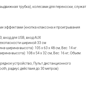
(выдвижная трубка), колесами для переноски, служат
ми эффектами (кнопка клаксона и проигрывания
, вход для USB, вход AUX
безопасности шириной 33 см
а-ширина-высота): 105 x 63 x 48 см; Вес: 14 кг.
рина-высота): 108 x 54 x 32 см; Вес: 16 кг; Объем:
зарядное устройство, Пульт дистанционного
ooth, радиус действия до 30 метров)