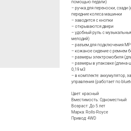
помощью педали)
– ручка для переноски, сзади 
передние колеса машинки
– заводится с кнопки
– открываются двери
– удобный руль с музыкальны
мелодий)
– разъем для подключения MP3
– кожаное сидение с ремнем 
– размеры электромобиля (длин
– размеры в упаковке (длина-ши
0,19 м3
– в комплекте: аккумулятор, 
управления (работает по bluet
Цвет: красный
Вместимость: Одноместный
Возраст: До 5 лет
Марка: Rolls-Royce
Привод: 4WD