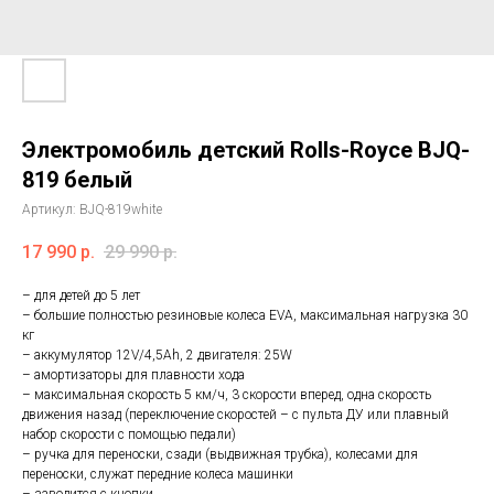
Электромобиль детский Rolls-Royce BJQ-
819 белый
Артикул:
BJQ-819white
17 990
р.
29 990
р.
– для детей до 5 лет
– большие полностью резиновые колеса EVA, максимальная нагрузка 30
кг
– аккумулятор 12V/4,5Ah, 2 двигателя: 25W
– амортизаторы для плавности хода
– максимальная скорость 5 км/ч, 3 скорости вперед, одна скорость
движения назад (переключение скоростей – с пульта ДУ или плавный
набор скорости с помощью педали)
– ручка для переноски, сзади (выдвижная трубка), колесами для
переноски, служат передние колеса машинки