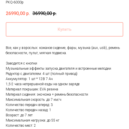
PKQ-6000p
26990,00
р.
36990,00
р.
Купить
Все, как у взрослых: кожаное сидение, фары, музыка (aux, usb), ремень
безопасности, пульт, мягкая подвеска.
Заводится с кнопки
Музыкальные эффекты запуска двигателя и встроенные мелодии
Редуктор с двигателем: 4 шт (полный привод)
Аккумулятор: 1 шт * 12В 7 Ач
1,5-2 часа непрерывной езды на одном заряде
Материал покрышек: EVA резина
Материал сидения: эко-кожа + ремень безопасности
Максимальная скорость: до 7 км/ч
Количество передач вперед: 3
Количество передач назад: 1
Возраст: до 7 лет
Максимальная нагрузка: до 55 кг
Количество мест: 2