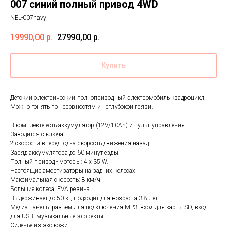
007 синий полный привод 4WD
NEL-007navy
19990,00
р.
27990,00
р.
Купить
Детский электрический полноприводный электромобиль квадроцикл.
Можно гонять по неровностям и неглубокой грязи.
В комплекте есть аккумулятор (12V/10Ah) и пульт управления.
Заводится с ключа.
2 скорости вперед, одна скорость движения назад.
Заряд аккумулятора до 60 минут езды.
Полный привод - моторы: 4 x 35 W.
Настоящие амортизаторы на задних колесах.
Максимальная скорость: 8 км/ч.
Большие колеса, EVA резина.
Выдерживает до 50 кг, подходит для возраста 3-8 лет.
Медиа-панель: разъем для подключения MP3, вход для карты SD, вход
для USB, музыкальные эффекты.
Сиденье из эко-кожи.