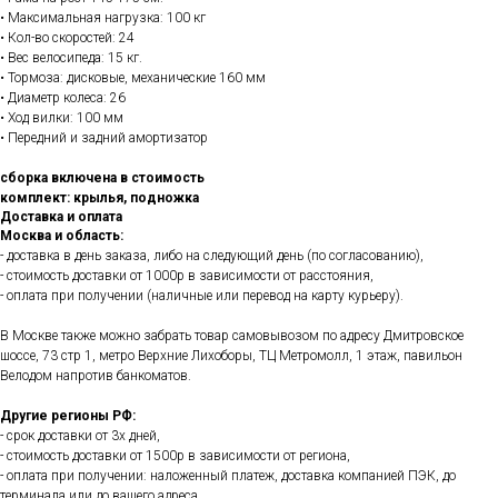
• Максимальная нагрузка: 100 кг
• Кол-во скоростей: 24
• Вес велосипеда: 15 кг.
• Тормоза: дисковые, механические 160 мм
• Диаметр колеса: 26
• Ход вилки: 100 мм
• Передний и задний амортизатор
сборка включена в стоимость
комплект: крылья, подножка
Доставка и оплата
Москва и область:
- доставка в день заказа, либо на следующий день (по согласованию),
- стоимость доставки от 1000р в зависимости от расстояния,
- оплата при получении (наличные или перевод на карту курьеру).
В Москве также можно забрать товар самовывозом по адресу Дмитровское
шоссе, 73 стр 1, метро Верхние Лихоборы, ТЦ Метромолл, 1 этаж, павильон
Велодом напротив банкоматов.
Другие регионы РФ:
- срок доставки от 3х дней,
- стоимость доставки от 1500р в зависимости от региона,
- оплата при получении: наложенный платеж, доставка компанией ПЭК, до
терминала или до вашего адреса,