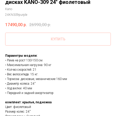
дисках KANO-309 24'' фиолетовый
Kano
24KN309purple
17490,00
р.
26990,00
р.
КУПИТЬ
Параметры модели:
• Рама на рост 130-150 см.
• Максимальная нагрузка: 90 кг
• Кол-во скоростей: 21
• Вес велосипеда: 15 кг.
• Тормоза: дисковые, механические 160 мм
• Диаметр колеса: 24''
• Ход вилки: 40 мм
• Передний и задний амортизатор
комплект: крылья, подножка
Цвет: фиолетовый
Размер колес: 24''