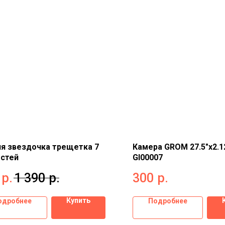
я звездочка трещетка 7
Камера GROM 27.5"x2.1
остей
GI00007
р.
1 390
р.
300
р.
Купить
одробнее
Подробнее