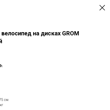
 велосипед на дисках GROM
й
р.
75 см.
кг