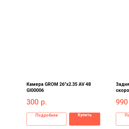
Камера GROM 26"x2.35 AV 48
Задня
GI00006
скор
300
р.
990
Купить
Подробнее
П