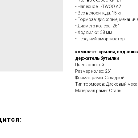
• Кол-во скоростей: 21
• Навесное L-TWOO A2
• Вес велосипеда: 15 кг.
• Тормоза: дисковые, механич
• Диаметр колеса: 26''
• Ход вилки: 38 мм
• Передний амортизатор
комплект: крылья, подножка
держатель бутылки
Цвет: золотой
Размер колес: 26''
Формат рамы: Складной
Тип тормозов: Дисковый меха
Материал рамы: Сталь
дится: